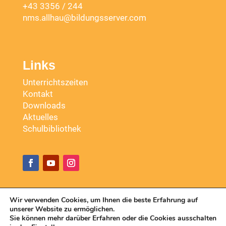
+43 3356 / 244
nms.allhau@bildungsserver.com
Links
Unterrichtszeiten
Kontakt
Downloads
Aktuelles
Schulbibliothek
Wir verwenden Cookies, um Ihnen die beste Erfahrung auf
unserer Website zu ermöglichen.
Copyright 2026, N#MS Markt Allhau
Sie können mehr darüber Erfahren oder die Cookies ausschalten