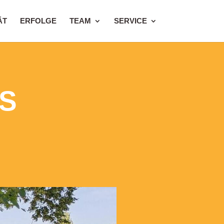
ÄT
ERFOLGE
TEAM
SERVICE
OS