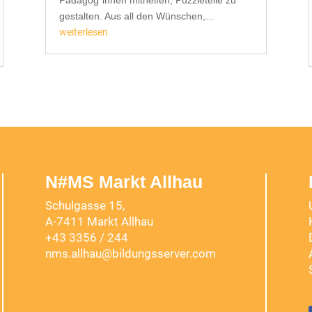
gestalten. Aus all den Wünschen,...
weiterlesen
N#MS Markt Allhau
Schulgasse 15,
A-7411 Markt Allhau
+43 3356 / 244
nms.allhau@bildungsserver.com